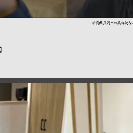
新潟県長岡市の美容院ならRe
】