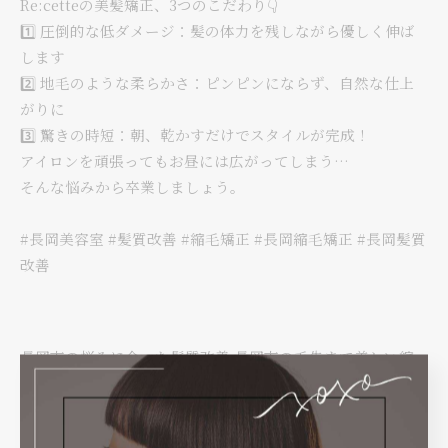
Re:cetteの美髪矯正、3つのこだわり👇
1️⃣ 圧倒的な低ダメージ：髪の体力を残しながら優しく伸ば
します
2️⃣ 地毛のような柔らかさ：ピンピンにならず、自然な仕上
がりに
3️⃣ 驚きの時短：朝、乾かすだけでスタイルが完成！
アイロンを頑張ってもお昼には広がってしまう…
そんな悩みから卒業しましょう。
#長岡美容室 #髪質改善 #縮毛矯正 #長岡縮毛矯正 #長岡髪質
改善
長岡市の悩みに合った髪質改善
長岡市の毛先まで美しい縮
毛矯正
髪質改善
縮毛矯正