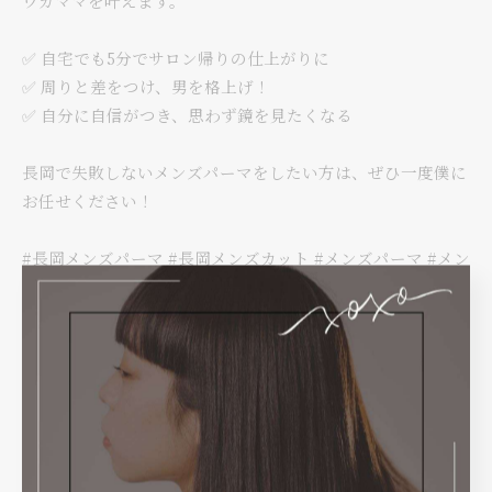
ワガママを叶えます。
✅ 自宅でも5分でサロン帰りの仕上がりに
✅ 周りと差をつけ、男を格上げ！
✅ 自分に自信がつき、思わず鏡を見たくなる
長岡で失敗しないメンズパーマをしたい方は、ぜひ一度僕に
お任せください！
#長岡メンズパーマ #長岡メンズカット #メンズパーマ #メン
ズカット #長岡美容室
< 前のページ
一覧に戻る
次のページ >