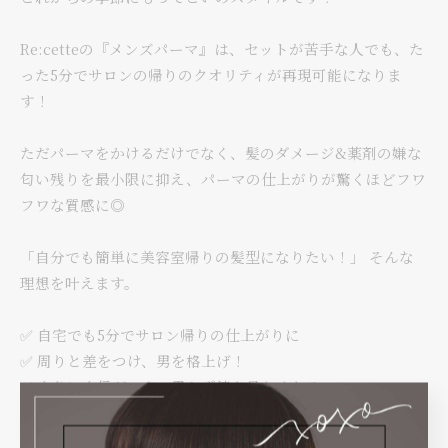
Re:cetteの『メンズパーマ』は、セットが苦手な人でも、た
った5分でサロンの帰りのクオリティが再現可能になりま
す！
ただパーマをかけるだけでなく、髪のダメージ&薬剤の嫌な
匂い残りを最小限に抑え、パーマの仕上がりが驚くほどフワ
フワな質感に◎
「自分でも簡単に美容室帰りの髪型になりたい！」 そんな
理想を叶えます。
✅ 自宅でも5分でサロン帰りの仕上がりに
✅ 周りと差をつけ、男を格上げ！
✅ 自分に自信がつき、思わず鏡を見たくなる
長岡で失敗しないメンズパーマをしたい方は、ぜひ一度僕に