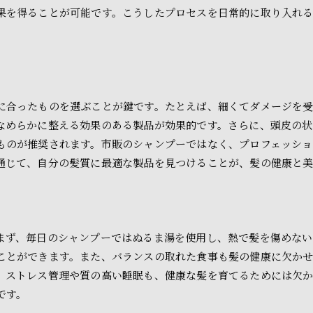
髪質改善シャンプーでプロの仕上がりを自宅でも再現
果を得ることが可能です。こうしたプロセスを日常的に取り入れ
サロン品質のシャンプーの使い方
スタイリストがすすめるヘアケア製品
プロのテクニックを日常に取り入れる
シャンプーとトリートメントの組み合わせ
に合ったものを選ぶことが鍵です。たとえば、細くてダメージを
自宅ケアでサロン級の仕上がりを目指す
なめらかに整える効果のある製品が効果的です。さらに、頭皮の状
シャンプー後のヘアケアが鍵
ものが推奨されます。市販のシャンプーではなく、プロフェッショ
通じて、自分の髪質に最適な製品を見つけることが、髪の健康と
美容院専用の髪質改善シャンプーがもたらす健康的な髪とは
髪質改善シャンプーの成分解析
髪の内部から美しさを引き出す方法
髪の健康を維持するための秘訣
まず、毎日のシャンプーではぬるま湯を使用し、熱で髪を傷めな
美容院用シャンプーの持続効果
ことができます。また、バランスの取れた食事も髪の健康に欠かせ
髪の強さとツヤを保つために
。ストレス管理や質の高い睡眠も、健康な髪を育てるためには欠
シャンプーによる髪のダメージ予防
です。