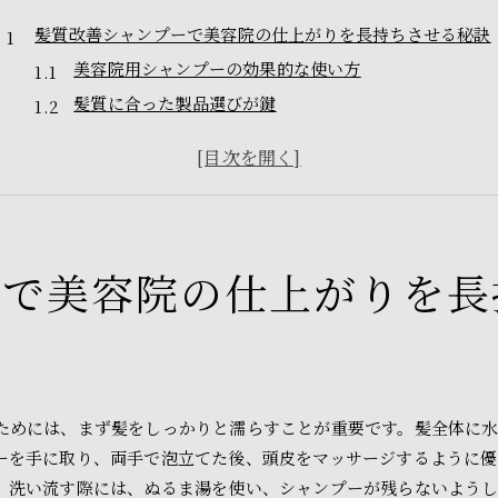
髪質改善シャンプーで美容院の仕上がりを長持ちさせる秘訣
美容院用シャンプーの効果的な使い方
髪質に合った製品選びが鍵
髪の健康を保つ日常ケアのポイント
サロンの仕上がりをキープする洗い方
髪質改善シャンプーの成分とその働き
髪のダメージを防ぐためのシャンプー選び
ーで美容院の仕上がりを長
美容院専用シャンプーで叶える日常の髪質改善
プロがすすめる美容院用シャンプーの特徴
美容院と市販シャンプーの違い
持続的な髪質改善を実現する方法
髪に優しいシャンプーの選び方
ためには、まず髪をしっかりと濡らすことが重要です。髪全体に
使用頻度と効果的なタイミング
ーを手に取り、両手で泡立てた後、頭皮をマッサージするように優
美容院の仕上がりを自宅で再現するために
。洗い流す際には、ぬるま湯を使い、シャンプーが残らないよう