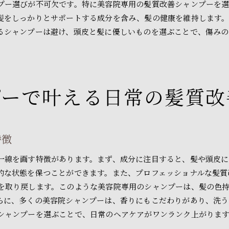
プー選びが不可欠です。特に美容院専用の髪質改善シャンプーを
美容院でのケアを持続させるためのテクニック
髪をしっかりとサポートする成分を含み、髪の健康を維持します
髪質改善シャンプーが叶える自宅ケア
るシャンプーは避け、頭皮と髪に優しいものを選ぶことで、傷みの
髪の健康を守るためのシャンプー選び
美容院クオリティの仕上がりを家庭でも
髪に優しいシャンプーの使い方の工夫
プーで叶える日常の髪質改
日常的なヘアケアで美髪を保つために
髪質改善を効果的にする美容院専用シャンプーの使い方
シャンプーの適切な使用量と頻度
特徴
髪質改善の効果を最大限に引き出す方法
シャンプー後のケアがもたらす効果
一線を画す特徴があります。まず、成分に注目すると、髪や頭皮に
効果的な洗い方で髪質改善を促進
的な状態を保つことができます。また、プロフェッショナルな髪質
美容院用シャンプーの正しい選び方
を取り戻します。このような美容院専用のシャンプーは、髪の色
らに、多くの美容院シャンプーは、香りにもこだわりがあり、洗う
髪に優しいシャンプーを活用したケア
シャンプーを選ぶことで、日常のヘアケアがワンランク上がりま