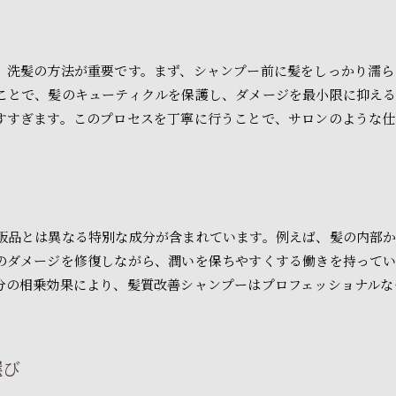
髪質改善シャンプーでスタイリングが楽になる理由
扱いやすい髪を作るためのシャンプー選び
髪質改善がもたらすスタイリングの変化
、洗髪の方法が重要です。まず、シャンプー前に髪をしっかり濡ら
美容院用シャンプーがもたらすスタイリングの持続力
ことで、髪のキューティクルを保護し、ダメージを最小限に抑え
髪のまとまりとスタイルの保持力
すすぎます。このプロセスを丁寧に行うことで、サロンのような仕
シャンプーの成分がスタイリングに与える影響
忙しい朝に嬉しい髪質改善の効果
美容院のプロがすすめる髪質改善シャンプーの選び方
スタイリストが教えるシャンプー選びのポイント
販品とは異なる特別な成分が含まれています。例えば、髪の内部
ご予約はこちら
ご予約はこちら
髪質別おすすめシャンプー一覧
のダメージを修復しながら、潤いを保ちやすくする働きを持ってい
プロが選ぶシャンプーの基準
分の相乗効果により、髪質改善シャンプーはプロフェッショナルな
髪の悩みに応えるシャンプーの見つけ方
専門家の意見を取り入れた製品選び
髪質に最適なシャンプーの選び方
選び
髪質改善シャンプーでサロンの仕上がりを家庭でも実現