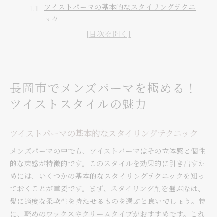
ツイストパーマの基本的なスタイリングテクニ
ック
地元で人気のメンズツイストパーマサロンの選
び方
自然な束感を引き出すためのヘアケア方法
ツイストスタイルが似合う髪質と顔型の特徴
長岡市でメンズパーマを極める！
長岡市の美容師が教えるツイストパーマの魅力
ツイストスタイルの魅力
個性的なスタイルを楽しむためのスタイリング
製品
メンズパーマで個性を引き出す！長岡市で見つける
ツイストパーマの基本的なスタイリングテクニック
ツイストの美学
メンズパーマの中でも、ツイストパーマはその立体感と個性
ツイストパーマで生まれるモダンな印象
的な束感が特徴的です。このスタイルを効果的に引き出すた
長岡市で流行中のメンズパーマトレンド
めには、いくつかの基本的なスタイリングテクニックを知っ
日常のスタイリングに役立つツイストテクニッ
ておくことが重要です。まず、スタイリング剤を選ぶ際は、
ク
髪に適度な柔軟性を持たせるものを選ぶと良いでしょう。特
に、軽めのワックスやクリームタイプがおすすめです。これ
パーマスタイルが与えるメンタルへのポジティ