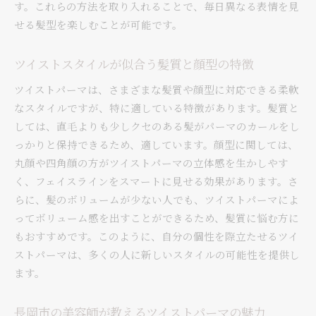
す。これらの方法を取り入れることで、毎日異なる表情を見
コーディネート
せる髪型を楽しむことが可能です。
手軽にできるセルフスタイリングのポイント
パーマの持ちを良くするためのホームケア方法
ツイストスタイルが似合う髪質と顔型の特徴
メンズパーマが創る新しい自分！長岡市でのツイス
ツイストパーマは、さまざまな髪質や顔型に対応できる柔軟
ト体験
なスタイルですが、特に適している特徴があります。髪質と
髪型チェンジで得られるライフスタイルの変化
しては、直毛よりも少しクセのある髪がパーマのカールをし
長岡市の季節に合わせたスタイル提案
っかりと保持できるため、適しています。顔型に関しては、
ツイストパーマで表現する自己表現の可能性
丸顔や四角顔の方がツイストパーマの立体感を生かしやす
地元で評判の良い美容師のこだわり
く、フェイスラインをスマートに見せる効果があります。さ
パーマスタイルが生み出す新たなコミュニケー
らに、髪のボリュームが少ない人でも、ツイストパーマによ
ション
ってボリューム感を出すことができるため、髪質に悩む方に
もおすすめです。このように、自分の個性を際立たせるツイ
ツイストパーマで叶える理想のメンズスタイル
ストパーマは、多くの人に新しいスタイルの可能性を提供し
長岡市でメンズパーマを楽しもう！ツイストスタイ
ます。
ルのポイント
スタイリッシュな印象を与えるツイストパーマ
長岡市の美容師が教えるツイストパーマの魅力