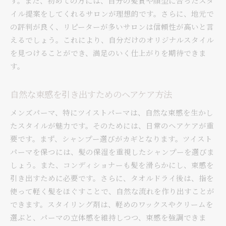
す。また、初めての方には、自分の髪質や顔型に合ったスタ
のおすすめサロン
イル提案をしてくれるサロンが理想的です。さらに、地元で
リピーター続出の人気サロン紹介
の評判が良く、リピーターが多いサロンは信頼性が高いと言
長岡市のスタイリストが提案する最新パーマデ
えるでしょう。これにより、自分だけのオリジナルスタイル
ザイン
を見つけることができ、満足のいく仕上がりを期待できま
サロン選びで失敗しないためのチェックポイン
す。
ト
ツイストパーマと合わせたい最新ヘアケア情報
自然な束感を引き出すためのヘアケア方法
サロンでのカウンセリングを活かしたスタイル
メンズパーマ、特にツイストパーマは、自然な束感を生かし
の選び方
たスタイルが魅力です。そのためには、日常のヘアケアが重
長岡市でのパーマ体験を最大限に活かす方法
要です。まず、シャンプー選びがカギとなります。ツイスト
長岡市で魅力的な自分に変身！メンズツイストパー
パーマを保つには、髪の保湿を重視したシャンプーを選びま
マのススメ
しょう。また、コンディショナーも髪を滑らかにし、束感を
自分らしさを引き出すツイストパーマの選び方
引き出すために必要です。さらに、タオルドライ後は、指を
パーマ後のスタイル維持に役立つテクニック
使って軽く髪をほぐすことで、自然な流れを作り出すことが
できます。スタイリング剤は、軽めのワックスやクリームを
長岡市で人気のあるパーマスタイルの変遷
選ぶと、パーマの立体感を維持しつつ、束感を強調できま
ツイストパーマが似合うメンズファッションの