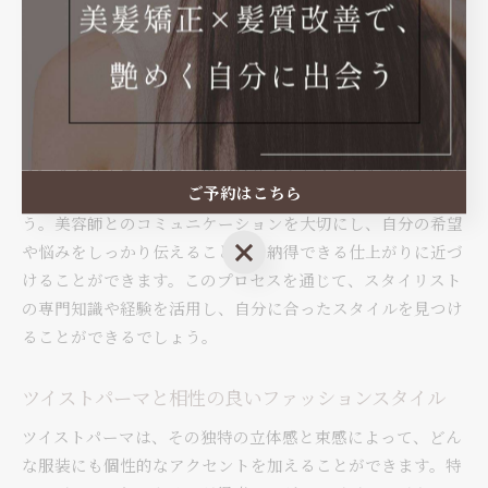
長岡市で理想のメンズパーマスタイルを実現するためには、
信頼できる美容師との出会いが不可欠です。まずは、インタ
ーネットやSNSで口コミをチェックし、評価が高い美容室を
リサーチすることをお勧めします。次に、実際にサロンを訪
れて、スタイリストの技術や提案力を確認することが重要で
す。多くのサロンでは、初回のカウンセリングを無料で行っ
ご予約はこちら
ているので、迷っている方は遠慮せずに相談してみましょ
う。美容師とのコミュニケーションを大切にし、自分の希望
ご予約はこちら
や悩みをしっかり伝えることで、納得できる仕上がりに近づ
けることができます。このプロセスを通じて、スタイリスト
の専門知識や経験を活用し、自分に合ったスタイルを見つけ
ることができるでしょう。
ツイストパーマと相性の良いファッションスタイル
ツイストパーマは、その独特の立体感と束感によって、どん
な服装にも個性的なアクセントを加えることができます。特