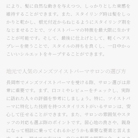
により、髪に自然な動きを与えつつ、しっかりとした束感を
ブ効果
維持することができます。また、スタイリング時は髪をしっ
個性を際立たせるためのカラーリングの秘訣
かりと乾かし、根元付近からねじるようにスタイリング剤を
プロが教えるメンズツイストパーマのセット方
なじませることで、ツイストパーマの特徴を最大限に生かす
法
ことが可能です。そして、最後に仕上げとして、軽くヘアス
新潟県長岡市で体験するメンズツイストパーマの真
プレーを使うことで、スタイルの持ちを良くし、一日中かっ
髄
こいいシルエットをキープすることができます。
地域に根ざしたサロンの魅力と特徴
ツイストパーマの長さ別スタイル提案
地元で人気のメンズツイストパーマサロンの選び方
スタイリングが楽しくなるヘアアクセサリーの
長岡市でメンズツイストパーマを受ける際、サロン選びは非
活用法
常に重要です。まず、口コミやレビューをチェックし、実際
長岡市で信頼できる美容師との出会い方
に訪れた人々の評価を参考にしましょう。特に、ツイストパ
ツイストパーマと相性の良いファッションスタ
ーマに特化した技術を持つスタイリストがいるサロンは、安
イル
心して任せることができます。また、サロンの雰囲気やスタ
初めてのパーマ体験を成功させるためのヒント
ッフの対応も選ぶ際のポイントです。居心地の良さや、親身
になって相談に乗ってくれるかどうかも重要な要素と言えま
メンズツイストパーマでスタイリッシュに！長岡市