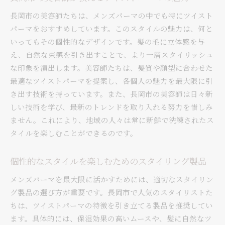
の秘訣
長岡市の美容師たちは、メンズパーマの中でも特にツイスト
メンズパーマの歴史とその進化
パーマをおすすめしています。このスタイルの魅力は、何と
長岡市で挑戦するべき新しいパーマ技術
いってもその個性的なデザインです。髪の毛に立体感を与
地元でのイベントに合わせたヘアスタイル提案
え、自然な束感を引き出すことで、より一層スタイリッシュ
ツイストパーマを活かした日常のヘアセット
な印象を演出します。美容師たちは、髪質や顔型に合わせた
サロンでの施術を楽しむための心構え
最適なツイストパーマを提案し、各個人の魅力を最大限に引
新潟県長岡市のメンズパーマトレンド！個性あふれ
き出す技術を持っています。また、長岡市の美容師は日々新
るツイストスタイル
しい技術を学び、最新のトレンドを取り入れる努力を惜しみ
地元のメンズに人気のツイストパーマスタイル
ません。これにより、地域の人々は常に新鮮で洗練されたス
タイルを楽しむことができるのです。
長岡市でのパーマスタイルの新たな試み
ツイストパーマを取り入れたビジネスシーンの
個性的なスタイルを楽しむためのスタイリング製品
攻略法
トレンドを取り入れたパーマスタイルの選び方
メンズパーマを最大限に活かすためには、適切なスタイリン
グ製品の選び方が重要です。長岡市で人気のスタイリストた
長岡市のサロンが提供する特別なパーマ体験
ちは、ツイストパーマの特徴を引き立てる製品を推奨してい
個性を活かしたツイストスタイルの楽しみ方
ます。具体的には、保湿効果の高いムースや、髪に自然なツ