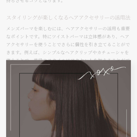
持ちさせるコツとなります。
スタイリングが楽しくなるヘアアクセサリーの活用法
メンズパーマを楽しむには、ヘアアクセサリーの活用も重要
なポイントです。特にツイストパーマは立体感があり、ヘア
アクセサリーを使うことでさらに個性を引き立てることがで
きます。例えば、シンプルなヘアクリップやカチューシャを
使うことで、普段のスタイルにアクセントを加えることがで
きます。また、ヘアバンドを使えば、スポーティーな印象を
演出することが可能です。これらのアクセサリーは、髪を整
えるだけでなく、髪のダメージを防ぐ効果もあります。さら
に、スタイリング時間の短縮にもつながり、忙しい朝でも簡
単にセットできます。このように、ヘアアクセサリーを上手
に取り入れることで、日々のスタイリングがより楽しく、そ
して多様な表現が可能になります。
長岡市で信頼できる美容師との出会い方