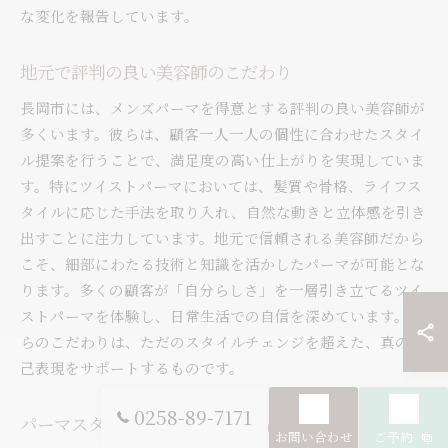
な変化を報告しています。
地元で評判の良い美容師のこだわり
長岡市には、メンズパーマを得意とする評判の良い美容師が
多くいます。彼らは、顧客一人一人の個性に合わせたスタイ
ル提案を行うことで、満足度の高い仕上がりを実現していま
す。特にツイストパーマにおいては、髪質や骨格、ライフス
タイルに応じた手法を取り入れ、自然な動きと立体感を引き
出すことに注力しています。地元で信頼される美容師だから
こそ、細部にわたる技術と知識を活かしたパーマが可能とな
ります。多くの顧客が「自分らしさ」を一層引き立てるツイ
ストパーマを体験し、日常生活での自信を深めています。彼
らのこだわりは、ただのスタイルチェンジを超えた、真の自
己表現をサポートするものです。
0258-89-7171
パーマスタイルが生み出す新たなコミュニケーション
お問い合わせ
ご予約