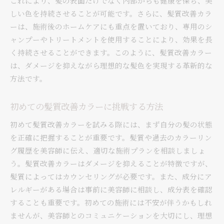
これにより、髪の表面だけでなく内部からも健康を保ち、美
髪質改善カラーで得られる髪の健康と美しさの両立
しい色を持続させることが可能です。さらに、髪質改善カラ
髪の健康を保ちながら理想の色を手に入れる
ーは、施術後のホームケアにも重点を置いており、専用のシ
髪質改善カラーが髪に与えるポジティブな影響
ャンプーやトリートメントを使用することにより、効果を長
美しさと健康を両立するためのケア習慣
く持続させることができます。このように、髪質改善カラー
効果を実感！髪質改善カラーのビフォーアフタ
は、ダメージを抑えながら理想的な髪色を実現する革新的な
ー
方法です。
髪の強さを引き出すための栄養素
初めての髪質改善カラーに挑戦する方法
髪質改善カラーで変わるヘアスタイルの楽しみ
方
初めて髪質改善カラーを試みる際には、まず自分の髪の状態
ダメージを最小限に抑える髪質改善カラーの最新ト
を正確に把握することが重要です。髪質や過去のカラーリン
レンド
グ履歴を美容師に伝え、適切な施術プランを相談しましょ
最新の成分で進化する髪質改善カラー
う。髪質改善カラーはダメージを抑えることが特徴ですが、
髪質によってはカウンセリングが必要です。また、成分にア
環境に配慮した髪質改善カラーの選択肢
レルギーがある場合は事前に美容師に相談し、成分表を確認
髪質改善カラーとエコフレンドリーな取り組み
することも重要です。初めての施術には不安が伴うかもしれ
サロンで人気の髪質改善カラー技術
ませんが、美容師とのコミュニケーションを大切にし、理想
トレンドを押さえた髪質改善カラーの選び方