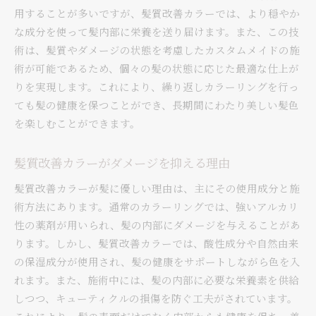
ト
用することが多いですが、髪質改善カラーでは、より穏やか
自分に合った髪質改善カラーの見つけ方
な成分を使って髪内部に栄養を送り届けます。また、この技
美容師とのカウンセリングで注意すべき点
術は、髪質やダメージの状態を考慮したカスタムメイドの施
術が可能であるため、個々の髪の状態に応じた最適な仕上が
カラーリング前に確認すべき髪の状態
りを実現します。これにより、繰り返しカラーリングを行っ
髪質改善カラーを成功させる美容室選び
ても髪の健康を保つことができ、長期間にわたり美しい髪色
カラーチェンジを考慮した髪質改善プラン
を楽しむことができます。
予算と効果を考えた髪質改善カラーの選択
髪質改善カラーを最大限に活かすためのホームケア
髪質改善カラーがダメージを抑える理由
方法
髪質改善カラーが髪に優しい理由は、主にその使用成分と施
施術後の髪を守るホームケアの基本
術方法にあります。通常のカラーリングでは、強いアルカリ
シャンプーとトリートメントの選び方
性の薬剤が用いられ、髪の内部にダメージを与えることがあ
日常生活で避けるべき髪のダメージ要因
ります。しかし、髪質改善カラーでは、酸性成分や自然由来
髪質改善カラーの効果を持続させるヒント
の保湿成分が使用され、髪の健康をサポートしながら色を入
ヘアオイルやセラムでのケア方法
れます。また、施術中には、髪の内部に必要な栄養素を供給
しつつ、キューティクルの損傷を防ぐ工夫がされています。
美しい髪のための食生活と習慣