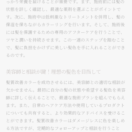
っかり栄養を届けることが重要です。まず、施術前には髪の
環境と髪に優しいカラー選びの基準
状態を詳しく確認し、最適な薬剤を選ぶことがポイントで
サスティナブルな美髪を目指すライフスタイル
す。次に、施術中は低刺激なトリートメントを併用し、髪の
髪質改善カラーと共に歩む未来の自分
保湿を保ちながらカラーリングを行います。そして、施術後
髪質改善カラーで実現する豊かなヘアライフ
には髪を保護するための専用のアフターケアを行うことで、
ツヤと潤いを持続させます。この一連のステップを踏むこと
で、髪に負担をかけずに美しい髪色を手に入れることができ
るのです。
美容師と相談が鍵！理想の髪色を目指して
髪質改善カラーを成功させるには、美容師との適切な相談が
欠かせません。最初に自分の髪の状態や希望する髪色を美容
師に詳しく伝えることで、最適な施術プランを組んでもらえ
ます。また、日常のヘアケア方法や使用しているプロダクト
についても共有すると、より効果的なアドバイスを受けるこ
とができます。髪質改善カラーはダメージレスに色を楽しめ
る方法ですが、定期的なフォローアップと相談を行うこと