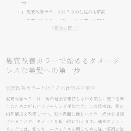
一歩
髪質改善カラーとは？その仕組みを解説
髪質改善カラーがダメージを抑える理由
初めての髪質改善カラーに挑戦する方法
髪質と施術の相性を見極めるポイント
ダメージレスを実感できる髪質改善のステップ
美容師と相談が鍵！理想の髪色を目指して
髪質改善カラーで始めるダメージ
髪質改善カラーの魅力的な効果とその秘密に迫る
レスな美髪への第一歩
髪質改善カラーがもたらす色持ちの良さ
髪の毛を守る成分とその働き
髪質改善カラーとは？その仕組みを解説
髪質改善カラー後の手触りの変化
髪質改善カラーは、髪の健康を維持しながら美しい発色を楽
カラーの鮮やかさを長持ちさせる秘訣
しむための新しいカラーリング手法です。この技術は、髪の
髪質改善カラーの効果を引き出すためのケア
内部構造を改善しつつ、髪の表面に優しいカラー成分を浸透
繰り返し施術しても安心な理由
させることで、ダメージを最小限に抑えます。通常のカラー
髪質改善カラーの選び方と成功させるためのポイン
リングでは、髪のキューティクルを開くために強い薬剤を使