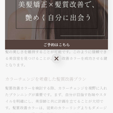
の健康を守りながら理想の色合いを実現することができま
す。まず、髪質改善カラーを専門的に取り扱っている美容室
をリサーチし、口コミやレビューを参考にするのがおすすめ
です。美容師とのカウンセリングを通じて、使用する製品や
成分について具体的な説明を受けることで安心感を得られま
す。また、施術後のホームケアについても丁寧にアドバイス
ご予約はこちら
をしてくれる美容室を選ぶことで、カラーの持ちを良くし、
髪の美しさを維持することが可能です。このように信頼でき
ご予約はこちら
る美容室を見つけることが、髪質改善カラーを成功させる鍵
となります。
カラーチェンジを考慮した髪質改善プラン
髪質改善カラーを検討する際、カラーチェンジを視野に入れ
たプランニングが重要です。まず、自分が目指す色味やスタ
イルを明確にし、美容師と共に計画を立てることが大切で
す。髪質改善カラーは、従来のカラーリングよりもダメージ