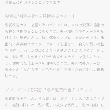
の髪色に近づけることができます。
未来の髪質改善カラーの可能性を探る
髪質改善カラーで変わる！毎日のスタイリングの楽
髪質と施術の相性を見極めるポイント
しさ
髪質改善カラーを選ぶ際のポイントは、自分の髪質と施術の
髪質改善カラー後のスタイリングアイデア
相性を見極めることにあります。髪が細い方やダメージを受
髪質改善カラーで広がるスタイルのバリエーシ
けやすい髪質の方は、特に慎重なアプローチが必要です。施
ョン
術前に美容師とのカウンセリングを通じて、自分の髪の特性
毎日のスタイリングを楽しむためのポイント
を理解し、適した製品やカラーを選ぶことが大切です。例え
髪質改善カラーで作るトレンド感のあるヘアメ
ば、髪に潤いを与える成分が含まれるカラーを選ぶことで、
イク
より健康的な仕上がりを期待できます。髪質改善カラーは、
髪を労わりながら美しい色合いを引き出すための新しい選択
スタイリングを楽にする髪質改善の効果
肢です。
髪質改善カラーで時短スタイリングを実現
髪質改善カラーを通じた持続可能な美髪ライフの提
ダメージレスを実感できる髪質改善のステップ
案
持続可能な美髪のためのヘアケア習慣
髪質改善カラーの大きな魅力は、ダメージレスであることで
す。施術の際には、髪に優しい成分を使用し、髪の内部にし
髪質改善カラーで始めるエコライフ