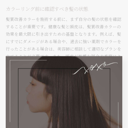
カラーリング前に確認すべき髪の状態
髪質改善カラーを施術する前に、まず自分の髪の状態を確認
することが重要です。健康な髪と頭皮は、髪質改善カラーの
効果を最大限に引き出すための基盤となります。例えば、髪
にすでにダメージがある場合や、過去に強い薬剤でカラーを
行ったことがある場合は、美容師に相談して適切なプランを
立てることが必要です。また、頭皮が敏感な場合や季節によ
る変化を考慮し、事前にトリートメントを行うことで、カラ
ーの際のダメージを最小限に抑えることができます。このよ
うに自分の髪のコンディションを把握し、適切な準備を行う
ことで、髪質改善カラーの美しい色合いをより長く楽しむこ
とができるでしょう。
髪質改善カラーを成功させる美容室選び
髪質改善カラーを成功させるためには、美容室選びが非常に
重要です。経験豊富な美容師がいる美容室を選ぶことで、髪