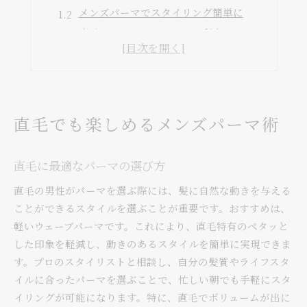
メンズパーマでスタイリング簡単に
直毛だからこそのパーマの利点
メンズパーマで直毛を変える方法
直毛対応のパーマスタイリング術
メンズパーマの魅力を引き出すには
直毛向けメンズパーマの魅力とは
直毛でも楽しめるメンズパーマ術
直毛にパーマをかけるメリット
メンズパーマでおしゃれに変身
直毛に最適なパーマの選び方
直毛でもパーマで印象を変える
直毛の男性がパーマを選ぶ際には、髪に自然な動きを与える
メンズパーマの新しい可能性
ことができるスタイルを選ぶことが重要です。おすすめは、
直毛を活かすメンズパーマ術
軽いウェーブパーマです。これにより、直毛特有のペタッと
メンズパーマが直毛に与える影響
した印象を軽減し、動きのあるスタイルを簡単に実現できま
メンズパーマで直毛を活かす方法
す。プロのスタイリストと相談し、自分の髪質やライフスタ
イルに合ったパーマを選ぶことで、忙しい朝でも手軽にスタ
直毛に似合うパーマスタイル
イリングが可能になります。特に、直毛でボリュームが出に
メンズパーマで個性を引き出す