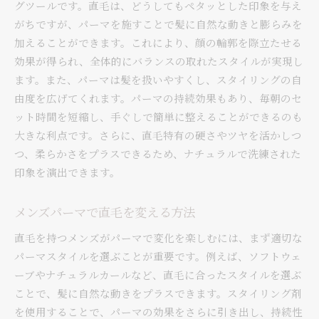
グツールです。直毛は、どうしてもペタッとした印象を与え
メンズパーマが直毛をサポート
がちですが、パーマを施すことで髪に自然な動きと膨らみを
直毛でも楽しめるパーマの秘密
加えることができます。これにより、顔の輪郭を際立たせる
メンズパーマで直毛を活かす
効果が得られ、全体的にバランスの取れたスタイルが実現し
ます。また、パーマは髪を扱いやすくし、スタイリングの自
直毛でも簡単メンズパーマテクニック
由度を広げてくれます。パーマの持続効果もあり、毎朝のセ
直毛に最適なパーマのかけ方
ット時間を短縮し、手ぐしで簡単に整えることができるのも
メンズパーマが直毛を変える
大きな利点です。さらに、直毛特有の硬さやツヤを活かしつ
直毛でも簡単に決まるパーマ
つ、柔らかさをプラスできるため、ナチュラルで洗練された
メンズパーマで直毛をアレンジ
印象を演出できます。
直毛にピッタリなパーマ技術
メンズパーマで直毛を活かす
メンズパーマで直毛を変える方法
直毛を変えるメンズパーマのコツ
直毛を持つメンズがパーマで変化を楽しむには、まず適切な
直毛向けのパーマ選びの秘訣
パーマスタイルを選ぶことが重要です。例えば、ソフトウェ
メンズパーマで直毛を活かす
ーブやナチュラルカールなど、直毛に合ったスタイルを選ぶ
ことで、髪に自然な動きをプラスできます。スタイリング剤
直毛をパーマで変えるポイント
を使用することで、パーマの効果をさらに引き出し、持続性
メンズパーマが直毛をサポート