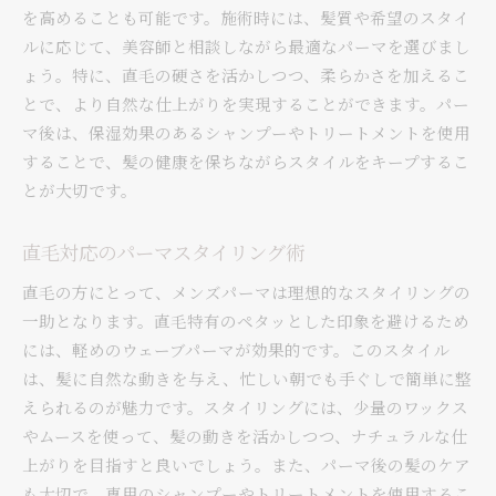
を高めることも可能です。施術時には、髪質や希望のスタイ
直毛におすすめのパーマスタイル
ルに応じて、美容師と相談しながら最適なパーマを選びまし
メンズパーマで直毛を変身
ょう。特に、直毛の硬さを活かしつつ、柔らかさを加えるこ
メンズパーマで直毛の悩みを解決
とで、より自然な仕上がりを実現することができます。パー
直毛に最適なメンズパーマ提案
マ後は、保湿効果のあるシャンプーやトリートメントを使用
メンズパーマで直毛を克服
することで、髪の健康を保ちながらスタイルをキープするこ
とが大切です。
直毛でも似合うパーマの選び方
メンズパーマで直毛をおしゃれに
直毛対応のパーマスタイリング術
直毛の悩みをパーマで解消
直毛の方にとって、メンズパーマは理想的なスタイリングの
メンズパーマが直毛をサポート
一助となります。直毛特有のペタッとした印象を避けるため
には、軽めのウェーブパーマが効果的です。このスタイル
は、髪に自然な動きを与え、忙しい朝でも手ぐしで簡単に整
えられるのが魅力です。スタイリングには、少量のワックス
やムースを使って、髪の動きを活かしつつ、ナチュラルな仕
上がりを目指すと良いでしょう。また、パーマ後の髪のケア
も大切で、専用のシャンプーやトリートメントを使用するこ