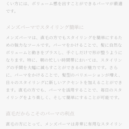
くい方には、ボリューム感を出すことができるパーマが最適
直毛の利点を活かすパーマテク
です。
メンズパーマが直毛をサポート
直毛向けのパーマスタイル紹介
メンズパーマでスタイリング簡単に
メンズパーマで直毛を魅力的に
メンズパーマは、直毛の方でもスタイリングを簡単にするた
直毛に最適なメンズパーマスタイル
めの強力なツールです。パーマをかけることで、髪に自然な
直毛でも似合うパーマデザイン
ボリュームと動きをプラスし、手ぐしだけで形が整うように
メンズパーマで直毛を楽しむ
なります。特に、朝の忙しい時間帯においては、スタイリン
直毛専用のパーマスタイル提案
グの手間を大幅に減らすことができるのが魅力です。さら
に、パーマをかけることで、髪型のバリエーションが増え、
メンズパーマが直毛に与える効果
日々のスタイリングに新しいアクセントを加えることができ
直毛を活かしたパーマの選び方
ます。直毛の方でも、パーマを活用することで、毎日のスタ
メンズパーマで直毛をスタイリッシュに
イリングをより楽しく、そして簡単にすることが可能です。
直毛の方必見！メンズパーマの魅力
直毛を変えるパーマの実力
直毛だからこそのパーマの利点
メンズパーマで直毛をおしゃれに
直毛の方にとって、メンズパーマは非常に有用なスタイリン
直毛特有の悩みをパーマで解決