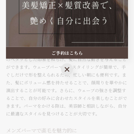
です。直毛でありながら、豊かな表情を持つヘアスタイルを
楽しむために、メンズパーマは欠かせない選択肢となるでし
ょう。
直毛向けのパーマスタイル紹介
直毛の方におすすめのメンズパーマスタイルとして、ゆるや
かなウェーブパーマがあります。このスタイルは、直毛特有
ご予約はこちら
のペタッとした印象を和らげ、髪に自然な動きを与えること
ができます。ウェーブパーマは、スタイリングが簡単で、手
ご予約はこちら
ぐしだけで形を整えられるため、忙しい朝にも便利です。ま
た、髪にボリューム感を持たせることで、顔周りを華やかに
演出することが可能です。さらに、ウェーブの強さを調整す
ることで、自分の好みに合わせたスタイルを楽しむことがで
きます。パーマをかける際は、美容師と相談しながら、自分
に最適なスタイルを見つけることが大切です。
メンズパーマで直毛を魅力的に