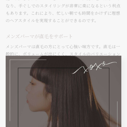
なり、手ぐしでのスタイリングが非常に楽になるという利点
もあります。これにより、忙しい朝でも時間をかけずに理想
のヘアスタイルを実現することができるのです。
メンズパーマが直毛をサポート
メンズパーマは直毛の方にとって心強い味方です。直毛は一
般的に、ボリュームが出にくく、スタイルのバリエーション
が限られがちですが、パーマを取り入れることでその問題を
解消できます。特に、直毛の方におすすめなのが、ゆるやか
なウェーブパーマです。このスタイルは、髪全体に自然な動
きを与え、ボリューム感を演出します。また、パーマをかけ
ることで、髪の質感が柔らかくなり、スタイリング剤の効果
がより発揮されやすくなります。これにより、セットがしや
すく、長時間にわたってスタイルをキープすることが可能で
す。さらに、パーマを活用することで、髪型に変化をつけや
すくなり、自分らしい個性を演出することができるのも魅力