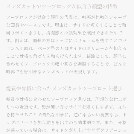
40代メンズカットにも似合うツーブロックマッ
メンズカットでツーブロックが似合う顔型の特徴
シュ
ツーブロックが似合う顔型の代表は、輪郭が比較的シャープ
ノーセットでも垢抜けるツーブロックマッシュ
な面長やベース型です。理由は、サイドを短くすることで顔
のコツ
周りがすっきりし、清潔感と小顔効果を演出できるためで
パーマと合わせたツーブロックマッシュの楽し
す。例えば、面長の方はトップにボリュームを残すことでバ
み方
ランスが取れ、ベース型の方はサイドのボリュームを抑える
メンズカットで差がつくツーブロックマッシュ
ことで骨格の角ばりを和らげられます。結論として、顔型に
活用術
合わせてツーブロックの幅や高さを調整することで、どんな
40代男性におすすめのツーブロックスタイル
輪郭でも好印象なメンズカットが実現します。
40代メンズカットで若々しさを演出するツーブ
ロック
髪質や骨格に合ったメンズカットツーブロック選び
落ち着きある40代向けツーブロックのポイント
髪質や骨格に合わせたツーブロック選びは、理想的な仕上が
ノーセットでも清潔感が続く40代ツーブロック
りへの近道です。髪が硬い方はサイドを短くしすぎず、丸み
術
を持たせることで自然な印象に。逆に柔らかい髪質なら、ト
ビジネスで好印象な40代メンズカットツーブロ
ップにパーマを加え動きを出すのも効果的です。また、骨格
ック
が張っている場合は、サイドを刈り上げすぎずグラデーショ