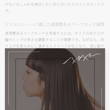
げないおしゃれを両立したい方にぴったりのメンズカットで
す。
ビジネスシーンに適した清潔感あるツーブロック提案
清潔感あるツーブロックを実現するには、サイドの刈り上げ
幅やトップの長さを調整することが重要です。なぜなら、刈
り上げを控えめにし過ぎるとメリハリがなくなり、逆に強す
ぎるとカジュアルに寄りすぎるためです。具体的には、耳周
りはすっきりとさせ、トップは自然なボリュームを持たせる
ことで、スーツにもなじむ落ち着いた雰囲気に仕上がりま
す。清潔感とビジネスマナーを両立したツーブロックは、職
場でも好印象を与えやすいメンズカットです。
落ち着いた印象のメンズカットツーブロックのコツ
落ち着いた雰囲気を演出するためには、全体のバランスと長
さ調整がポイントです。理由は、トップとサイドの長さ差を