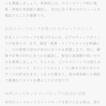
ベリーショートが映える40代のツーブロック活
ンを意識しましょう。具体的には、カウンセリング時に髪
用法
質・骨格を美容師と確認し、自分に合う長さやボリュームを
相談することが重要です。
40代メンズカットツーブロックの爽やかアレン
ジ
似合うツーブロックを見つけるチェックポイント
自分に似合うツーブロック選びのポイント
メンズカットで自分に似合うツーブロックを見
似合うツーブロックを見つけるには、以下のチェックポイン
つける
トが有効です。まず、顔型・髪質・ライフスタイルを明確に
し、どの程度の短さが自分に合うかを把握します。次に、職
髪質や顔型から選ぶ理想のメンズカットツーブ
場や日常のTPOに合うかを確認し、髪型の清潔感や扱いやす
ロック
さを重視しましょう。たとえば、ビジネスシーンでは控えめ
長めやショートも楽しめるツーブロック選びの
なツーブロック、カジュアルならトップに動きを持たせたス
コツ
タイルが好まれます。これらを踏まえ、担当美容師との相談
40代にもおすすめのツーブロックアレンジ方法
で最適なスタイルを選ぶことが大切です。
自分らしさを表現するメンズカットツーブロッ
ク術
40代メンズカットツーブロックの似合わせ術
プロが教える失敗しないツーブロックスタイル
40代のメンズカットでツーブロックを取り入れる際は、落ち
選び