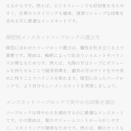
選び
えるからです。例えば、ビジネスシーンでも好印象を与えや
似合うツーブロックを見つけるチェックポイン
すく、日常のスタイリングも簡単。清潔でシャープな印象を
ト
求める方に最適なメンズカットです。
40代メンズカットツーブロックの似合わせ術
顔型別メンズカットツーブロックの選び方
ノーセットでも決まるツーブロックの条件とは
メンズカットで失敗しないツーブロックの見極
顔型に合わせたツーブロック選びは、個性を引き立てる上で
め方
重要です。理由は、輪郭によって似合うシルエットやバラン
スが異なるためです。例えば、丸顔の方はトップにボリュー
刈り上げとツーブロックの違いを徹底解説
ムを持たせることで縦長効果を、面長の方はサイドをやや長
メンズカットで知るべき刈り上げとツーブロッ
めに残すことでバランスを取れます。顔型に合ったツーブロ
クの違い
ックで、より自分らしいメンズカットを実現しましょう。
ツーブロックと刈り上げのメリット・デメリッ
ト比較
メンズカットツーブロックで爽やかな印象を演出
メンズカット選びで迷う刈り上げとツーブロッ
ク
ツーブロックは爽やかさを演出するのに最適なメンズカット
です。その理由は、髪のボリュームコントロールがしやす
ツーブロックと刈り上げの印象の違いに注目
く、スタイリングが簡単なためです。例えば、朝のセットも
ショートから長めまで楽しめるツーブロック活