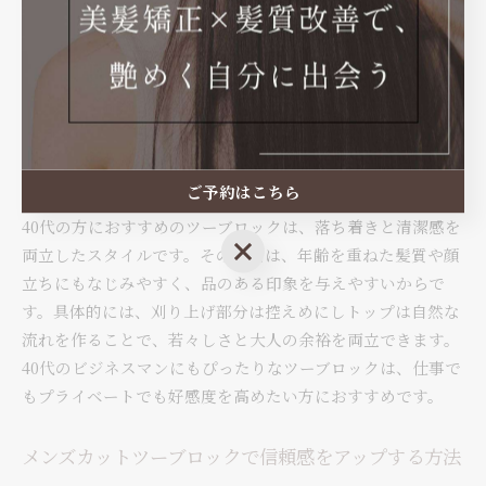
程よくすることで、派手すぎず大人らしい印象を作れるから
です。たとえば、トップを短くしすぎず少し長めに残すこと
で、スタイリングの幅も広がります。ビジネスシーンで浮か
ない、控えめながらも洗練されたツーブロックを目指すな
ら、ナチュラルなラインに仕上げることが大切です。
40代にもおすすめのビジネスツーブロックスタイル
ご予約はこちら
40代の方におすすめのツーブロックは、落ち着きと清潔感を
ご予約はこちら
両立したスタイルです。その理由は、年齢を重ねた髪質や顔
立ちにもなじみやすく、品のある印象を与えやすいからで
す。具体的には、刈り上げ部分は控えめにしトップは自然な
流れを作ることで、若々しさと大人の余裕を両立できます。
40代のビジネスマンにもぴったりなツーブロックは、仕事で
もプライベートでも好感度を高めたい方におすすめです。
メンズカットツーブロックで信頼感をアップする方法