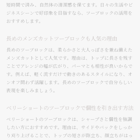
短時間で済み、自然体の清潔感を保てます。日々の生活やビ
用法
ジネスシーンで好印象を目指すなら、ツーブロックの活用を
自分に合うメンズカットはツーブロックか刈り
おすすめします。
上げか
ビジネスシーンで映えるツーブロック活用法
長めのメンズカットツーブロックも人気の理由
メンズカットで好印象なビジネス向けツーブロ
長めのツーブロックは、柔らかさと大人っぽさを兼ね備えた
ック
メンズカットとして人気です。理由は、トップに長さを残す
ビジネスシーンに適した清潔感あるツーブロッ
ことでアレンジの幅が広がり、パーマとも相性が良いからで
ク提案
す。例えば、軽く流すだけで動きのあるスタイルになり、オ
落ち着いた印象のメンズカットツーブロックの
ンオフ問わず活躍します。長めのツーブロックで自分らしい
コツ
表現を楽しみましょう。
40代にもおすすめのビジネスツーブロックスタ
イル
ベリーショートのツーブロックで個性を引き出す方法
メンズカットツーブロックで信頼感をアップす
ベリーショートのツーブロックは、シャープさと個性を強調
る方法
したい方におすすめです。理由は、サイドやバックをしっか
ノーセットでも整うビジネスツーブロックの魅
り刈り上げることで、トップの短さが際立ち、顔立ちがはっ
力