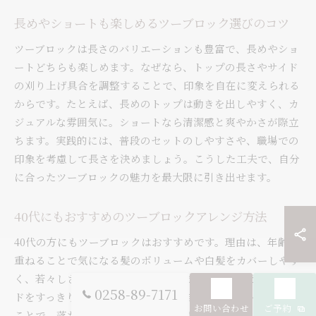
長めやショートも楽しめるツーブロック選びのコツ
ツーブロックは長さのバリエーションも豊富で、長めやショ
ートどちらも楽しめます。なぜなら、トップの長さやサイド
の刈り上げ具合を調整することで、印象を自在に変えられる
からです。たとえば、長めのトップは動きを出しやすく、カ
ジュアルな雰囲気に。ショートなら清潔感と爽やかさが際立
ちます。実践的には、普段のセットのしやすさや、職場での
印象を考慮して長さを決めましょう。こうした工夫で、自分
に合ったツーブロックの魅力を最大限に引き出せます。
40代にもおすすめのツーブロックアレンジ方法
40代の方にもツーブロックはおすすめです。理由は、年齢を
重ねることで気になる髪のボリュームや白髪をカバーしやす
く、若々しさと清潔感を両立できるためです。例えば、サイ
0258-89-7171
ドをすっきり刈り上げつつトップに自然なボリュームを残す
お問い合わせ
ご予約
ことで、落ち着いた大人の雰囲気を演出できます。具体的に