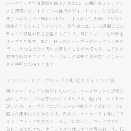
ツーブロックで清潔感を保つためには、定期的なメンテナン
スと適切なカットラインの維持がポイントです。なぜなら、
伸びっぱなしだと輪郭がぼやけ、手入れが行き届いていない
印象を与えてしまうからです。具体的には、2〜3週間ごとに
サイドや襟足の長さを整えることで、常にシャープな印象を
キープできます。また、日々のシャンプーやドライも丁寧に
行い、余分な皮脂や汚れを落とすことが大切です。こうした
習慣を続けることで、ツーブロック本来の清潔感とおしゃれ
さを手軽に維持できます。
メンズカットツーブロックの時短スタイリング法
朝のスタイリングを時短したいなら、ツーブロックの形状を
活かしたシンプルな方法がおすすめです。理由は、サイドが
短いため、トップだけにボリュームや動きをつければ十分に
整った印象になるからです。例えば、タオルドライ後にドラ
イヤーでトップを立ち上げるように乾かし、ワックスを軽く
なじませるだけで、ナチュラルな仕上がりが得られます。忙