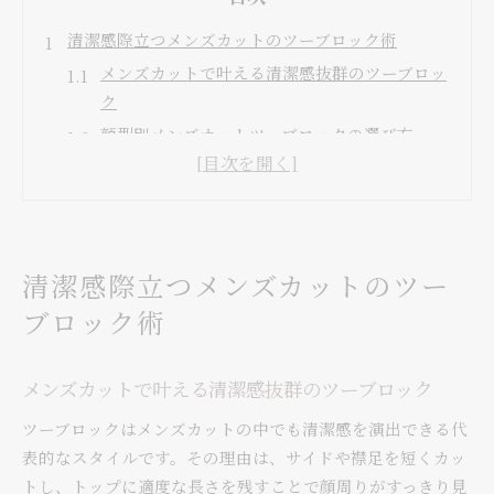
清潔感際立つメンズカットのツーブロック術
メンズカットで叶える清潔感抜群のツーブロッ
ク
顔型別メンズカットツーブロックの選び方
メンズカットツーブロックで爽やかな印象を演
出
長めのメンズカットツーブロックも人気の理由
ベリーショートのツーブロックで個性を引き出
清潔感際立つメンズカットのツー
す方法
ブロック術
自分に似合うメンズカットツーブロックのポイ
ント
ツーブロックが似合う人の条件と見極め方
メンズカットで叶える清潔感抜群のツーブロック
メンズカットでツーブロックが似合う顔型の特
ツーブロックはメンズカットの中でも清潔感を演出できる代
徴
表的なスタイルです。その理由は、サイドや襟足を短くカッ
髪質や骨格に合ったメンズカットツーブロック
トし、トップに適度な長さを残すことで顔周りがすっきり見