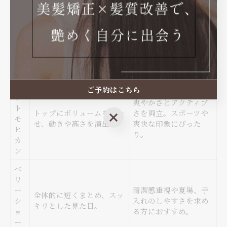
フ
ェ
サイドから襟足へ自然なグ
おしゃれで今風な印
ー
ラデーションでつなげ、清
象。自分らしさや個性
ド
潔感とスタイリッシュさが
を出したい方におすす
カ
際立つ。
め。
ッ
ト
ソ
ご予約はこちら
フ
爽やかさとアクティブ
ト
トップにボリュームを持た
さを両立。スポーツや
ご予約はこちら
モ
せ、動きや高さを演出。
爽快な印象にぴった
ヒ
り。
カ
ン
ベ
リ
ー
清潔感重視や夏場、手
全体的に短くまとめ、スッ
シ
入れのしやすさを求め
キリとした見た目。
ョ
る方におすすめ。
ー