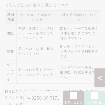
どちらが自分に合う？選び方のコツ
診断
ツーブロックが向いて
刈り上げが向いている
基準
いる方
方
丸顔・小顔：トップに
面長・シャープな輪郭：
顔型
ボリュームを持たせて
全体を短くまとめて似
バランスアップ
合わせやすい
硬い髪：グラデーショ
柔らかめ・普通：動き
髪質
ンやフェードで馴染みや
をつけやすい
すく
ライ
ビジネスシーン重視、
フス
おしゃれを楽しみたい
清潔感・時短を重視す
タイ
人、アレンジしたい人
る人
ル
自分に合うメンズカットを選ぶには、顔型や髪質、ライフス
0258-89-7171
タイルを考慮しましょう。丸顔や顔が小さい方はトップにボ
お問い合わせ
ご予約
リュームを持たせたツーブロックがバランスよく見え、面長