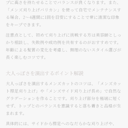
プに高さを持たせることでバランスが良くなります。また、
「メンズ刈り上げバリカン」を使って自宅でメンテナンスす
る場合、2〜4週間に1回を目安にすることで常に清潔な印象
をキープできます。
注意点として、初めて刈り上げに挑戦する方は美容師としっ
かり相談し、失敗例や成功例を共有するのがおすすめです。
年齢による髪質の変化を考慮し、無理のないスタイル選びが
長く楽しむコツです。
大人っぽさを演出するポイント解説
大人っぽさを演出するメンズカットのコツは、「メンズカッ
ト襟足刈り上げ」や「メンズサイド刈り上げ長め」で自然な
グラデーションを作ることです。刈り上げ部分を極端に短く
せず、トップとのバランスを意識すると落ち着きと品格が生
まれます。
具体的には、サイドから襟足へのなだらかな刈り上げや、