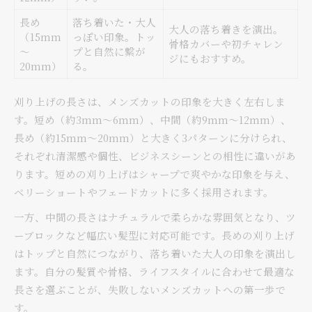
長め
落ち着いた・大人
大人の落ち着きを演出。
（15mm
っぽい印象。トッ
骨格カバーや初チャレン
～
プと自然に繋が
ジにもおすすめ。
20mm）
る。
刈り上げの長さは、メンズカットの印象を大きく左右しま
す。短め（約3mm～6mm）、中間（約9mm～12mm）、
長め（約15mm～20mm）と大きく3パターンに分けられ、
それぞれ清潔感や個性、ビジネスシーンとの相性に違いがあ
ります。短めの刈り上げはシャープで爽やかな印象を与え、
ベリーショートやフェードカットに多く採用されます。
一方、中間の長さはナチュラルで柔らかな雰囲気となり、ツ
ーブロックなど幅広い髪型に対応可能です。長めの刈り上げ
はトップと自然につながり、落ち着いた大人の印象を演出し
ます。自分の髪質や骨格、ライフスタイルに合わせて最適な
長さを選ぶことが、失敗しないメンズカットへの第一歩で
す。