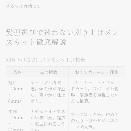
するのは有効です。
髪型選びで迷わない刈り上げメン
ズカット徹底解説
刈り上げ長さ別メンズカット比較表
長さ
主な特徴
おすすめシーン・印象
短め
シャープ・清潔
ベリーショート・フェー
（3mm
感。頭の形が際立
ドカット。スポーツや夏
～
ち、爽やかな仕上
場、清潔感を重視したい
6mm）
がり。
方に最適。
中間
ナチュラル・柔ら
ツーブロック等。初めて
（9mm
かい雰囲気。幅広
の刈り上げやビジネスシ
～
い髪型に対応しや
ーンで人気。
12mm）
すい。