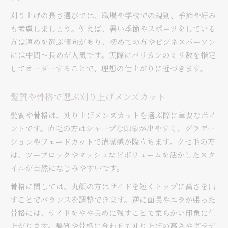
刈り上げの長さ選びでは、職場や学校での規則、季節や好み
も考慮しましょう。例えば、暑い季節やスポーツをしている
方は短めを選ぶ傾向があり、初めての方やビジネスパーソン
には中間～長めが人気です。実際にバリカンのミリ数を指定
してオーダーすることで、理想の仕上がりに近づきます。
髪質や骨格で選ぶ刈り上げメンズカット
髪質や骨格は、刈り上げメンズカットを選ぶ際に重要なポイ
ントです。直毛の方はシャープな印象が出やすく、グラデー
ションやフェードカットで清潔感が際立ちます。クセ毛の方
は、ツーブロックやマッシュなどボリュームを活かしたスタ
イルが自然になじみやすいです。
骨格に関しては、丸顔の方はサイドを短くトップに高さを出
すことでバランスを調整できます。逆に面長やエラが張った
骨格には、サイドをやや長めに残すことで柔らかい印象に仕
上がります。髪質や骨格に合わせて刈り上げの高さやグラデ