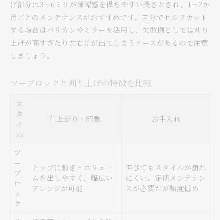
げ部分は3〜6ミリが清潔感を保ちやすい長さとされ、1〜2か
月ごとのメンテナンスがおすすめです。自分でセルフカット
する場合はバリカンやミラーを活用し、失敗例としては刈り
上げが高すぎたり左右差が出てしまうケースがあるので注意
しましょう。
ツーブロックと刈り上げの特徴を比較
ス
タ
仕上がり・印象
お手入れ
イ
ル
ツ
ー
トップに動き・ボリュー
伸びてもスタイルが崩れ
ブ
ムを出しやすく、幅広い
にくい。定期メンテナン
ロ
アレンジが可能
スが必要だが頻度低め
ッ
ク