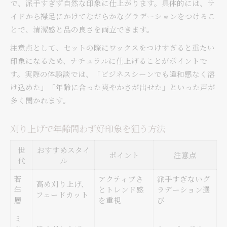
で、派手すぎず自然な印象に仕上がります。具体的には、サ
イドから襟足にかけてなだらかなグラデーションをつけるこ
とで、清潔感と品の良さを両立できます。
注意点として、セットの際にワックスをつけすぎると重たい
印象になるため、ナチュラルに仕上げることがポイントで
す。実際の体験談では、「ビジネスシーンでも違和感なく溶
け込めた」「年齢に合った爽やかさが出せた」といった声が
多く聞かれます。
刈り上げで年齢問わず好印象を狙う方法
世
おすすめスタイ
ポイント
注意点
代
ル
若
アクティブさ
派手すぎないグ
高め刈り上げ、
年
とトレンド感
ラデーション選
フェードカット
層
を重視
び
ミ