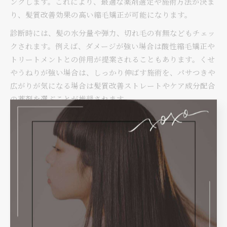
ングします。これにより、最適な薬剤選定や施術方法が決ま
り、髪質改善効果の高い縮毛矯正が可能になります。
診断時には、髪の水分量や弾力、切れ毛の有無などもチェッ
クされます。例えば、ダメージが強い場合は酸性縮毛矯正や
トリートメントとの併用が提案されることもあります。くせ
やうねりが強い場合は、しっかり伸ばす施術を、パサつきや
広がりが気になる場合は髪質改善ストレートやケア成分配合
の薬剤を選ぶことが推奨されます。
診断を受ける際の注意点として、セルフ診断や自己申告のみ
で施術を決めてしまうと失敗のリスクが高まります。プロに
よる毛髪診断を受け、髪質や希望に合わせたオーダーを心が
けることで、満足度の高い仕上がりとダメージ軽減の両立が
実現します。
縮毛矯正と髪質改善の診断ポイントと選び方
縮毛矯正と髪質改善の違いを理解し、自分に合った施術を選