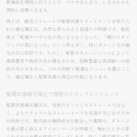
質補給を同時に行うことで、ツヤやまとまり、しなやかさも
同時に実感できます。
例えば、酸性ストレートや髪質改善トリートメントを取り入
れた縮毛矯正は、自然な柔らかさと指通りが特徴です。施術
後は「乾燥やパサつきが気にならなくなった」「朝のスタイ
リングが楽になった」という声も多く、特にダメージ毛や細
毛の方に好評です。ただし、髪質やダメージレベルによって
薬剤選定や施術方法が異なるため、経験豊富な美容師への相
談が欠かせません。プロの判断で最適なメニューを選ぶこと
で、縮毛矯正と髪質改善の両立が可能になります。
髪質改善縮毛矯正で理想のナチュラルストレート
髪質改善縮毛矯正は、従来のピンとしたストレートではな
く、よりナチュラルなストレートヘアを目指す方におすすめ
の技術です。髪内部の補修成分を配合した薬剤や、ダメージ
を最小限に抑えるアイロンワークが特徴で、触れたときの柔
らかさやツヤ感が格段にアップします。特に「縮毛矯正＝不