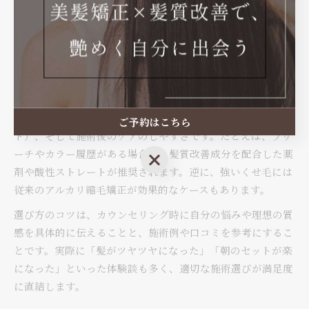
ぶには、いくつかの診断ポイントがあります。縮毛矯正はく
せやうねりをしっかり伸ばしたい方に、髪質改善はパサつき
やダメージ、まとまりの悪さを改善したい方に適していま
す。両方の効果を求める場合は、髪質改善効果のある縮毛矯
正メニューを選ぶのが理想です。
診断で重視すべきポイントは、髪のダメージ度合い、くせの
強さ、仕上がりの希望（ナチュラルorしっかりストレー
ご予約はこちら
ト）、そして施術後のケアのしやすさです。たとえば、ブリ
ーチやカラー履歴がある場合は、髪質改善成分を配合した薬
ご予約はこちら
剤や酸性ストレートが推奨されます。逆に、強いくせ毛には
従来のアルカリ縮毛矯正が効果的なケースもあります。
選び方のコツは、カウンセリング時に自分の悩みや理想の質
感を具体的に伝えることと、施術例や口コミを参考にするこ
とです。実際に「髪がツヤツヤになった」「朝のセットが楽
になった」といった体験談も多く、適切な施術選びが満足度
に直結します。