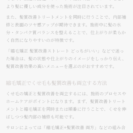
より髪に優しい成分を使った施術が注目されています。
髪質改善縮毛矯正で理想のナチュラルストレー
ト
また、髪質改善トリートメントを同時に行うことで、内部補
縮毛矯正と髪質改善の組み合わせで質感アップ
修と表面のツヤ感アップが期待できます。施術中に髪の水
分・タンパク質バランスを整えることで、仕上がりが柔らか
自然な仕上がりに導く髪質改善系縮毛矯正の特
く自然になりやすいのが特徴です。
徴
縮毛矯正髪質改善ストレートでまとまり感を向
「縮毛矯正 髪質改善ストレート どっちがいい」などで迷っ
上
た場合は、髪の状態や仕上がりのイメージをしっかり伝え、
縮毛矯正と髪質改善どちらが自分向きか
髪質改善効果の高いメニューを選ぶのがおすすめです。
縮毛矯正と髪質改善どちらが合うか見極め方
縮毛矯正でくせ毛も髪質改善も両立する方法
髪質や悩み別で選ぶ縮毛矯正と髪質改善の判断
基準
くせ毛の矯正と髪質改善を両立するには、施術のプロセスや
縮毛矯正で髪質改善したい人のチェックポイン
ホームケアがポイントになります。まず、髪質改善トリート
ト
メントと縮毛矯正を同時または順番に行うことで、くせを伸
ばしつつ髪内部の補修も可能です。
髪質改善と縮毛矯正どっちがいいか迷ったとき
の指標
サロンによっては「縮毛矯正+髪質改善 両方」などの組み合