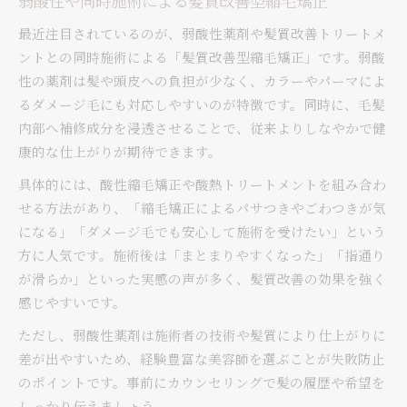
弱酸性や同時施術による髪質改善型縮毛矯正
最近注目されているのが、弱酸性薬剤や髪質改善トリートメ
ントとの同時施術による「髪質改善型縮毛矯正」です。弱酸
性の薬剤は髪や頭皮への負担が少なく、カラーやパーマによ
るダメージ毛にも対応しやすいのが特徴です。同時に、毛髪
内部へ補修成分を浸透させることで、従来よりしなやかで健
康的な仕上がりが期待できます。
具体的には、酸性縮毛矯正や酸熱トリートメントを組み合わ
せる方法があり、「縮毛矯正によるパサつきやごわつきが気
になる」「ダメージ毛でも安心して施術を受けたい」という
方に人気です。施術後は「まとまりやすくなった」「指通り
が滑らか」といった実感の声が多く、髪質改善の効果を強く
感じやすいです。
ただし、弱酸性薬剤は施術者の技術や髪質により仕上がりに
差が出やすいため、経験豊富な美容師を選ぶことが失敗防止
のポイントです。事前にカウンセリングで髪の履歴や希望を
しっかり伝えましょう。