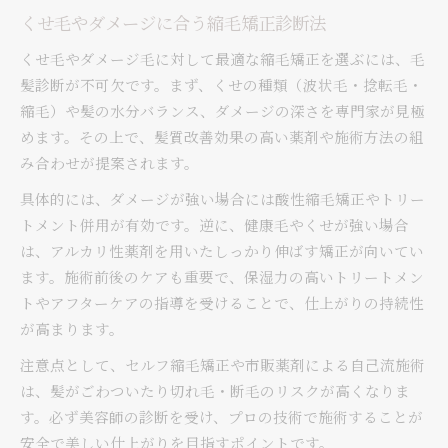
くせ毛やダメージに合う縮毛矯正診断法
くせ毛やダメージ毛に対して最適な縮毛矯正を選ぶには、毛
髪診断が不可欠です。まず、くせの種類（波状毛・捻転毛・
縮毛）や髪の水分バランス、ダメージの深さを専門家が見極
めます。その上で、髪質改善効果の高い薬剤や施術方法の組
み合わせが提案されます。
具体的には、ダメージが強い場合には酸性縮毛矯正やトリー
トメント併用が有効です。逆に、健康毛やくせが強い場合
は、アルカリ性薬剤を用いたしっかり伸ばす矯正が向いてい
ます。施術前後のケアも重要で、保湿力の高いトリートメン
トやアフターケアの指導を受けることで、仕上がりの持続性
が高まります。
注意点として、セルフ縮毛矯正や市販薬剤による自己流施術
は、髪がごわついたり切れ毛・断毛のリスクが高くなりま
す。必ず美容師の診断を受け、プロの技術で施術することが
安全で美しい仕上がりを目指すポイントです。