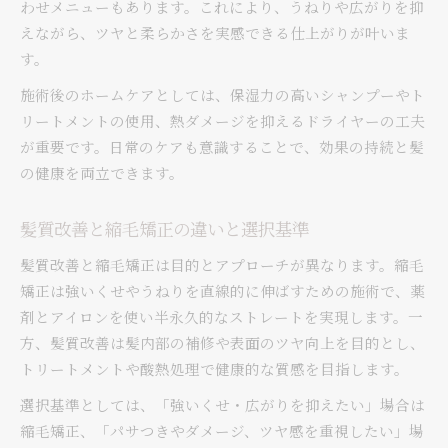
縮毛矯正・髪質改善両方希望の方の選択ポイン
わせメニューもあります。これにより、うねりや広がりを抑
ト
えながら、ツヤと柔らかさを実感できる仕上がりが叶いま
す。
施術後のホームケアとしては、保湿力の高いシャンプーやト
リートメントの使用、熱ダメージを抑えるドライヤーの工夫
が重要です。日常のケアも意識することで、効果の持続と髪
の健康を両立できます。
髪質改善と縮毛矯正の違いと選択基準
髪質改善と縮毛矯正は目的とアプローチが異なります。縮毛
矯正は強いくせやうねりを直線的に伸ばすための施術で、薬
剤とアイロンを使い半永久的なストレートを実現します。一
方、髪質改善は髪内部の補修や表面のツヤ向上を目的とし、
トリートメントや酸熱処理で健康的な質感を目指します。
選択基準としては、「強いくせ・広がりを抑えたい」場合は
縮毛矯正、「パサつきやダメージ、ツヤ感を重視したい」場