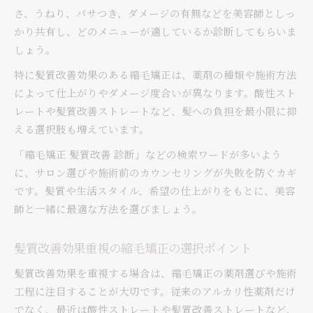
さ、うねり、パサつき、ダメージの有無などを美容師としっ
髪の悩みに合った縮毛矯正の診断方法
かり共有し、どのメニューが適しているか診断してもらいま
髪質改善を意識した縮毛矯正診断の流れ
しょう。
縮毛矯正と髪質改善の診断ポイントと選び方
特に髪質改善効果のある縮毛矯正は、薬剤の種類や施術方法
くせ毛やダメージに合う縮毛矯正診断法
によって仕上がりやダメージ度合いが異なります。酸性スト
髪質改善ストレートと縮毛矯正の適性診断
レートや髪質改善ストレートなど、髪への負担を最小限に抑
縮毛矯正・髪質改善どちらが適しているか判断
える選択肢も増えています。
方法
「縮毛矯正 髪質改善 診断」などの検索ワードが多いよう
ダメージを抑える髪質改善系縮毛矯正術
に、サロン選びや施術前のカウンセリングが失敗を防ぐカギ
ダメージを抑える髪質改善系縮毛矯正のコツ
です。髪質や生活スタイル、希望の仕上がりをもとに、美容
縮毛矯正で髪質改善とダメージケアを両立
師と一緒に最適な方法を選びましょう。
髪質改善重視の縮毛矯正で自然な仕上がりに
弱酸性や同時施術による髪質改善型縮毛矯正
髪質改善効果重視の縮毛矯正の選択ポイント
髪質改善ストレートと縮毛矯正の持続性比較
髪質改善効果を重視する場合は、縮毛矯正の薬剤選びや施術
自然な仕上がりを実現する施術の秘密
工程に注目することが大切です。従来のアルカリ性薬剤だけ
縮毛矯正で髪質改善し自然な仕上がりを実現
でなく、最近は酸性ストレートや髪質改善ストレートなど、