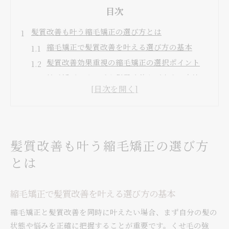
目次
髪質改善も叶う縮毛矯正の選び方とは
縮毛矯正で髪質改善を叶える選び方の基本
髪質改善効果重視の縮毛矯正の選択ポイント
縮毛矯正でくせ毛も髪質改善も両立する方法
髪質改善と縮毛矯正の違いと選択基準
縮毛矯正と髪質改善どっちがいいか知恵袋でも
話題
縮毛矯正と髪質改善の違いを徹底解説
髪質改善も叶う縮毛矯正の選び方
縮毛矯正と髪質改善の特徴と効果の違いを解説
とは
縮毛矯正と髪質改善ストレートの違いに注目
髪質改善と縮毛矯正どっちがいいか比較ポイン
縮毛矯正で髪質改善を叶える選び方の基本
ト
縮毛矯正と髪質改善トリートメントの違い
縮毛矯正と髪質改善を同時に叶えたい場合、まず自分の髪の
状態や悩みを正確に把握することが重要です。くせ毛の強
ストレートパーマと縮毛矯正・髪質改善の違い